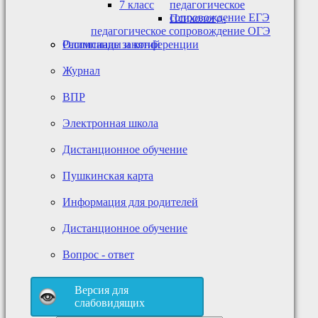
7 класс
педагогическое
сопровождение ЕГЭ
Психолого-
педагогическое сопровождение ОГЭ
Олимпиады и конференции
Расписание занятий
Журнал
ВПР
Электронная школа
Дистанционное обучение
Пушкинская карта
Информация для родителей
Дистанционное обучение
Вопрос - ответ
Версия для
слабовидящих