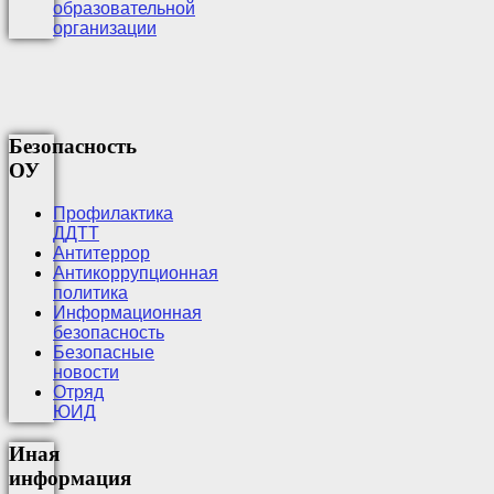
образовательной
организации
Безопасность
ОУ
Профилактика
ДДТТ
Антитеррор
Антикоррупционная
политика
Информационная
безопасность
Безопасные
новости
Отряд
ЮИД
Иная
информация