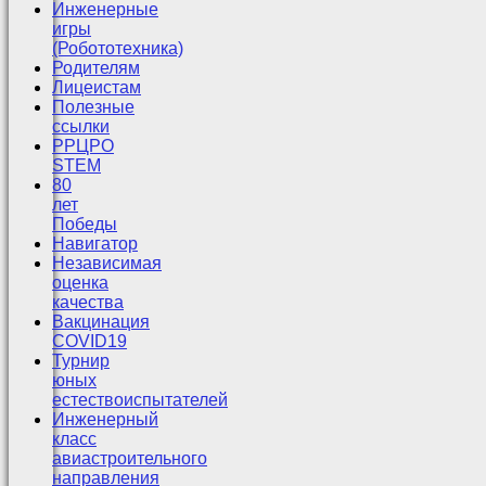
Инженерные
игры
(Робототехника)
Родителям
Лицеистам
Полезные
ссылки
РРЦРО
STEM
80
лет
Победы
Навигатор
Независимая
оценка
качества
Вакцинация
COVID19
Турнир
юных
естествоиспытателей
Инженерный
класс
авиастроительного
направления