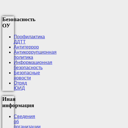
Безопасность
ОУ
Профилактика
ДДТТ
Антитеррор
Антикоррупционная
политика
Информационная
безопасность
Безопасные
новости
Отряд
ЮИД
Иная
информация
Сведения
об
организации