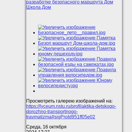
разработке безопасного маршрута Дом
Школа Дом
Просмотреть галерею изображений на:
https://lyceum.nstu.ru/profilaktika-detskogo-
dorozhno-transportnogo-
travmatizma#sigProId951ff05e02
Среда, 16 октября