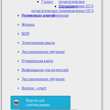
7 класс
педагогическое
сопровождение ЕГЭ
Психолого-
педагогическое сопровождение ОГЭ
Олимпиады и конференции
Расписание занятий
Журнал
ВПР
Электронная школа
Дистанционное обучение
Пушкинская карта
Информация для родителей
Дистанционное обучение
Вопрос - ответ
Версия для
слабовидящих