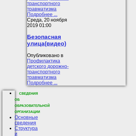
транспортного
травматизма
Подробнее ...
Среда, 20 ноября
2019 01:00
Безопасная
улица(видео)
Опубликовано в
Профилактика
детского дорожно-
транспортного
травматизма
Подробнее ...
СВЕДЕНИЯ
ОБ
ОБРАЗОВАТЕЛЬНОЙ
ОРГАНИЗАЦИИ
Основные
сведения
Структура
и