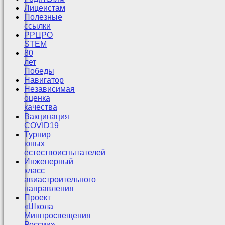
Лицеистам
Полезные
ссылки
РРЦРО
STEM
80
лет
Победы
Навигатор
Независимая
оценка
качества
Вакцинация
COVID19
Турнир
юных
естествоиспытателей
Инженерный
класс
авиастроительного
направления
Проект
«Школа
Минпросвещения
России»