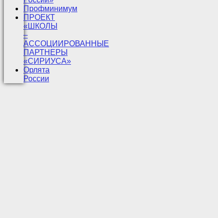
Профминимум
ПРОЕКТ
«ШКОЛЫ
–
АССОЦИИРОВАННЫЕ
ПАРТНЕРЫ
«СИРИУСА»
Орлята
России