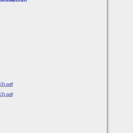
З).pdf
З).pdf