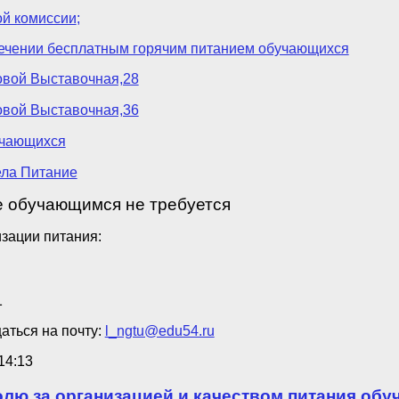
й комиссии
;
ечении бесплатным горячим питанием обучающихся
овой Выставочная,28
овой Выставочная,36
учающихся
ела Питание
е обучающимся не требуется
изации питания:
1
аться на почту:
l_ngtu@edu54.ru
14:13
олю за организацией и качеством питания об