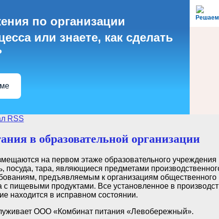
Решаем
ения по организации
есса или знаете, как сделать
?
еме
ал RSS
ания в образовательной организации
мещаются на первом этаже образовательного учреждения и
, посуда, тара, являющиеся предметами производственного
бованиям, предъявляемым к организациям общественного 
а с пищевыми продуктами. Все установленное в производс
ие находится в исправном состоянии.
луживает ООО «Комбинат питания «Левобережный».