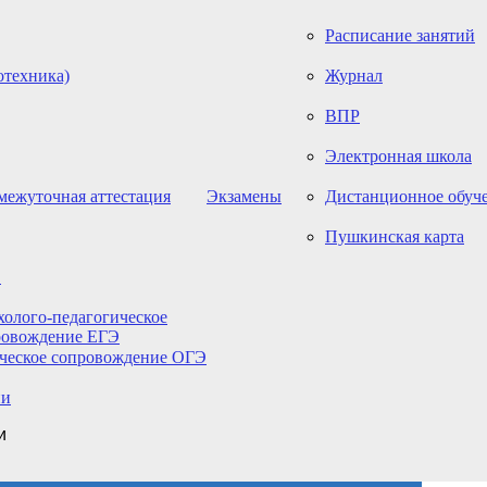
Расписание занятий
отехника)
Журнал
ВПР
Электронная школа
межуточная аттестация
Экзамены
Дистанционное обуч
Пушкинская карта
Э
олого-педагогическое
ровождение ЕГЭ
ическое сопровождение ОГЭ
ии
и