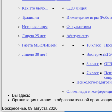
Как это было...
СДО Лицея
Традиции
Инженерные игры (Робот
История лицея
Факультативы
Лицею 25 лет
Абитуриенту
Газета МЫсЛИцеем
10 класс
Про
Лицею 30 лет!
Экстернат
ЕГЭ
8 класс
ОГ
7 класс
Псих
соп
Психолого-педагог
Олимпиады и конференц
Вы здесь:
Организация питания в образовательной организаци
Воскресенье, 09 августа 2026