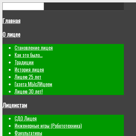
Главная
О лицее
Становление лицея
Как это было...
Традиции
История лицея
Лицею 25 лет
Газета МЫсЛИцеем
Лицею 30 лет!
Лицеистам
СДО Лицея
Инженерные игры (Робототехника)
Факультативы