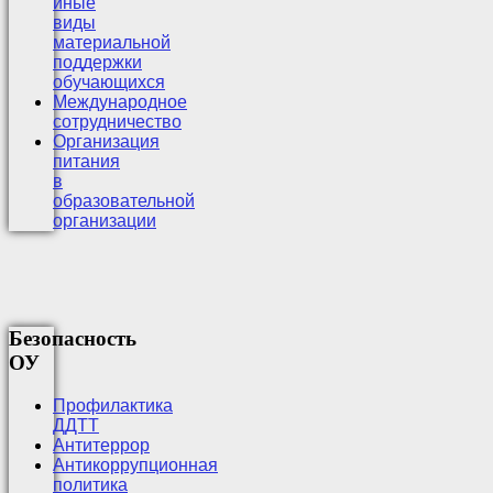
иные
виды
материальной
поддержки
обучающихся
Международное
сотрудничество
Организация
питания
в
образовательной
организации
Безопасность
ОУ
Профилактика
ДДТТ
Антитеррор
Антикоррупционная
политика