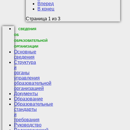
Вперед
В конец
Страница 1 из 3
СВЕДЕНИЯ
ОБ
ОБРАЗОВАТЕЛЬНОЙ
ОРГАНИЗАЦИИ
Основные
сведения
Структура
и
органы
управления
образовательной
организацией
Документы
Образование
Образовательные
стандарты
и
требования
Руководство