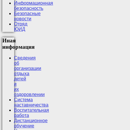
Информационная
безопасность
Безопасные
новости
Отряд
ЮИД
Иная
информация
Сведения
об
организации
отдыха
детей
и
их
оздоровлении
Система
наставничества
Воспитательная
работа
Дистанционное
обучение