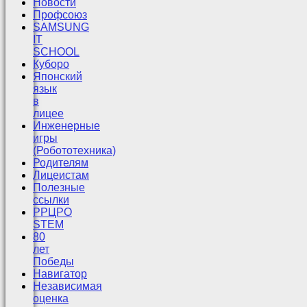
Новости
Профсоюз
SAMSUNG
IT
SCHOOL
Куборо
Японский
язык
в
лицее
Инженерные
игры
(Робототехника)
Родителям
Лицеистам
Полезные
ссылки
РРЦРО
STEM
80
лет
Победы
Навигатор
Независимая
оценка