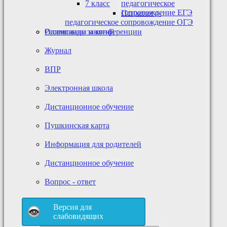
7 класс
педагогическое
сопровождение ЕГЭ
Психолого-
педагогическое сопровождение ОГЭ
Олимпиады и конференции
Расписание занятий
Журнал
ВПР
Электронная школа
Дистанционное обучение
Пушкинская карта
Информация для родителей
Дистанционное обучение
Вопрос - ответ
Версия для
слабовидящих