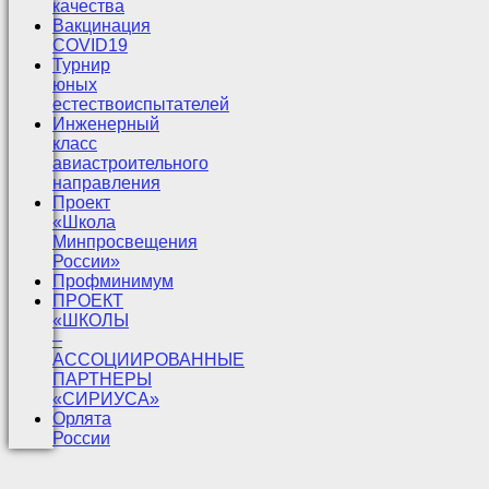
качества
Вакцинация
COVID19
Турнир
юных
естествоиспытателей
Инженерный
класс
авиастроительного
направления
Проект
«Школа
Минпросвещения
России»
Профминимум
ПРОЕКТ
«ШКОЛЫ
–
АССОЦИИРОВАННЫЕ
ПАРТНЕРЫ
«СИРИУСА»
Орлята
России