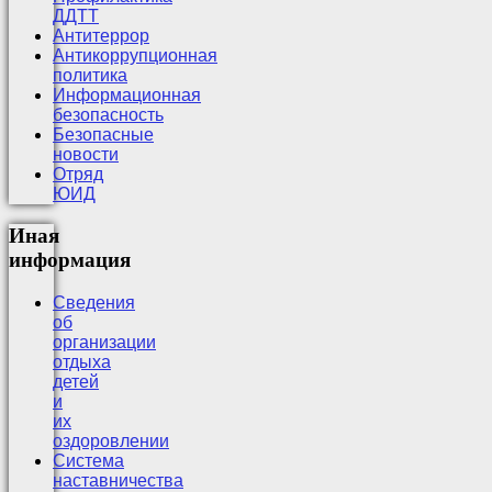
ДДТТ
Антитеррор
Антикоррупционная
политика
Информационная
безопасность
Безопасные
новости
Отряд
ЮИД
Иная
информация
Сведения
об
организации
отдыха
детей
и
их
оздоровлении
Система
наставничества