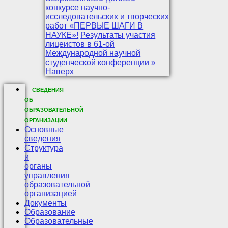
конкурсе научно-
исследовательских и творческих
работ «ПЕРВЫЕ ШАГИ В
НАУКЕ»!
Результаты участия
лицеистов в 61-ой
Международной научной
студенческой конференции »
Наверх
СВЕДЕНИЯ
ОБ
ОБРАЗОВАТЕЛЬНОЙ
ОРГАНИЗАЦИИ
Основные
сведения
Структура
и
органы
управления
образовательной
организацией
Документы
Образование
Образовательные