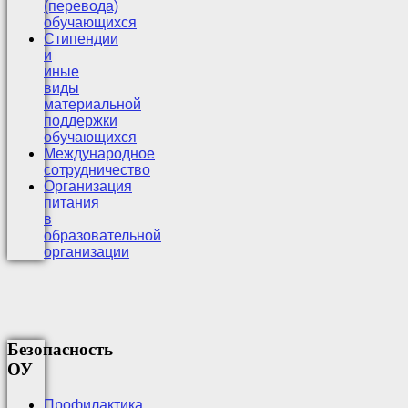
(перевода)
обучающихся
Стипендии
и
иные
виды
материальной
поддержки
обучающихся
Международное
сотрудничество
Организация
питания
в
образовательной
организации
Безопасность
ОУ
Профилактика