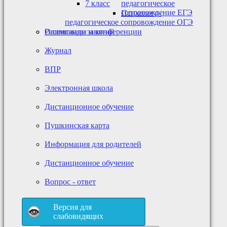
7 класс
педагогическое
сопровождение ЕГЭ
Психолого-
педагогическое сопровождение ОГЭ
Олимпиады и конференции
Расписание занятий
Журнал
ВПР
Электронная школа
Дистанционное обучение
Пушкинская карта
Информация для родителей
Дистанционное обучение
Вопрос - ответ
Версия для
слабовидящих