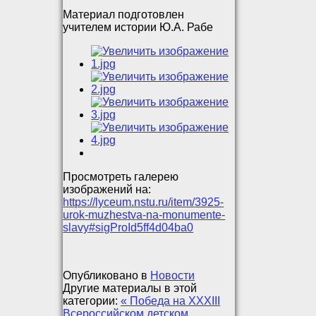
Материал подготовлен
учителем истории Ю.А. Рабе
Просмотреть галерею
изображений на:
https://lyceum.nstu.ru/item/3925-
urok-muzhestva-na-monumente-
slavy#sigProId5ff4d04ba0
Опубликовано в
Новости
Другие материалы в этой
категории:
« Победа на XXXIII
Всероссийском детском