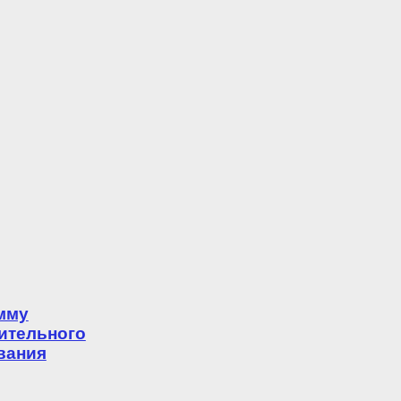
мму
ительного
вания