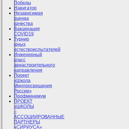
Победы
Навигатор
Независимая
оценка
качества
Вакцинация
COVID19
Турнир
юных
естествоиспытателей
Инженерный
класс
авиастроительного
направления
Проект
«Школа
Минпросвещения
России»
Профминимум
ПРОЕКТ
«ШКОЛЫ
–
АССОЦИИРОВАННЫЕ
ПАРТНЕРЫ
«СИРИУСА»