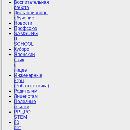
Воспитательная
работа
Дистанционное
обучение
Новости
Профсоюз
SAMSUNG
IT
SCHOOL
Куборо
Японский
язык
в
лицее
Инженерные
игры
(Робототехника)
Родителям
Лицеистам
Полезные
ссылки
РРЦРО
STEM
80
лет