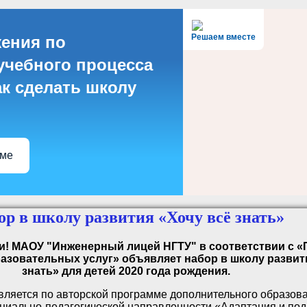
Решаем вместе
ения по
учебного процесса
ак сделать школу
еме
ор в школу развития «Хочу всё знать»
и!
МАОУ "Инженерный лицей НГТУ" в соответствии с 
азовательных услуг» объявляет набор в школу развит
знать» для детей 2020 года рождения.
вляется по авторской программе дополнительного образов
циально-педагогической направленности «Адаптация и под