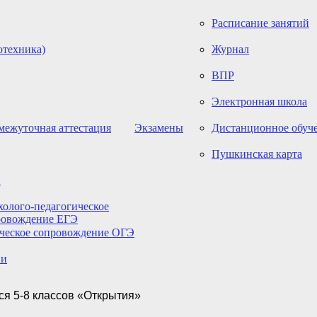
Расписание занятий
отехника)
Журнал
ВПР
Электронная школа
межуточная аттестация
Экзамены
Дистанционное обуч
Пушкинская карта
Э
олого-педагогическое
ровождение ЕГЭ
ическое сопровождение ОГЭ
ии
я 5-8 классов «Открытия»