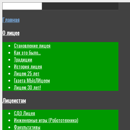
Главная
О лицее
Становление лицея
Как это было...
Традиции
История лицея
Лицею 25 лет
Газета МЫсЛИцеем
Лицею 30 лет!
Лицеистам
СДО Лицея
Инженерные игры (Робототехника)
Факультативы