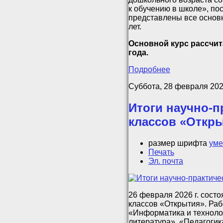
к обучению в школе», по
представлены все основн
лет.
Основной курс рассчита
года.
Подробнее
Суббота, 28 февраля 202
Итоги научно-п
классов «Откр
размер шрифта
уме
Печать
Эл. почта
26 февраля 2026 г. сост
классов «Открытия». Раб
«Информатика и технолог
литература», «Педагогик