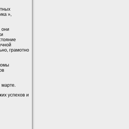
етных
ка »,
 они
ки
стояние
учной
ьно, грамотно
ломы
ов
 марте.
ких успехов и