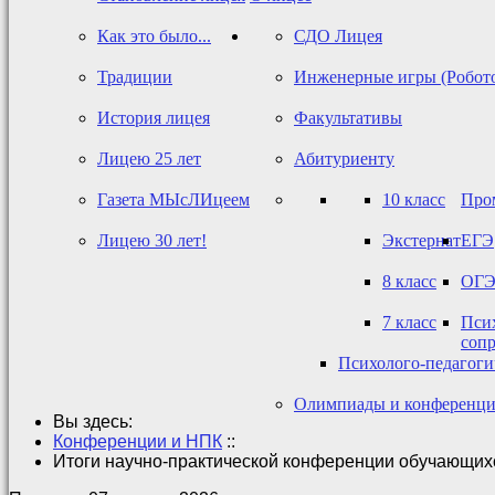
Как это было...
СДО Лицея
Традиции
Инженерные игры (Робот
История лицея
Факультативы
Лицею 25 лет
Абитуриенту
Газета МЫсЛИцеем
10 класс
Про
Лицею 30 лет!
Экстернат
ЕГЭ
8 класс
ОГ
7 класс
Псих
соп
Психолого-педагог
Олимпиады и конференц
Вы здесь:
Конференции и НПК
::
Итоги научно-практической конференции обучающихс