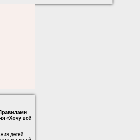
«Правилами
ия «Хочу всё
ания детей
готовка детей