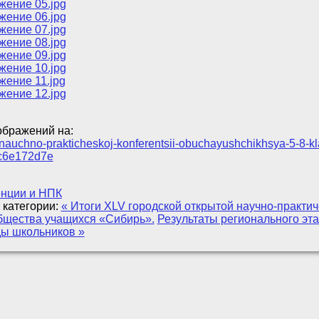
ображений на:
gi-nauchno-prakticheskoj-konferentsii-obuchayushchikhsya-5-8-kl
c6e172d7e
нции и НПК
 категории:
« Итоги XLV городской открытой научно-практи
бщества учащихся «Сибирь».
Результаты регионального эт
ы школьников »