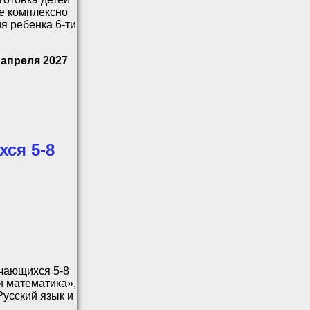
е комплексно
я ребенка 6-ти
 апреля 2027
ся 5-8
учающихся 5-8
и математика»,
усский язык и