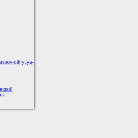
assov-otkrytiya-
ческой
апа