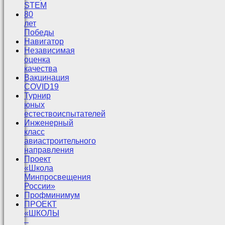
STEM
80
лет
Победы
Навигатор
Независимая
оценка
качества
Вакцинация
COVID19
Турнир
юных
естествоиспытателей
Инженерный
класс
авиастроительного
направления
Проект
«Школа
Минпросвещения
России»
Профминимум
ПРОЕКТ
«ШКОЛЫ
–