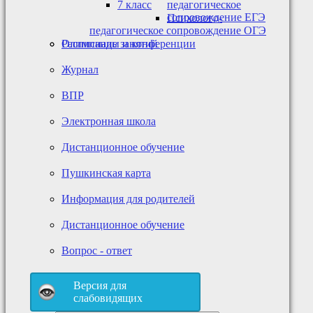
7 класс
педагогическое
сопровождение ЕГЭ
Психолого-
педагогическое сопровождение ОГЭ
Олимпиады и конференции
Расписание занятий
Журнал
ВПР
Электронная школа
Дистанционное обучение
Пушкинская карта
Информация для родителей
Дистанционное обучение
Вопрос - ответ
Версия для
слабовидящих