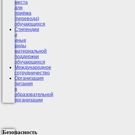
места
для
приёма
(перевода)
обучающихся
Стипендии
и
иные
виды
материальной
поддержки
обучающихся
Международное
сотрудничество
Организация
питания
в
образовательной
организации
Безопасность