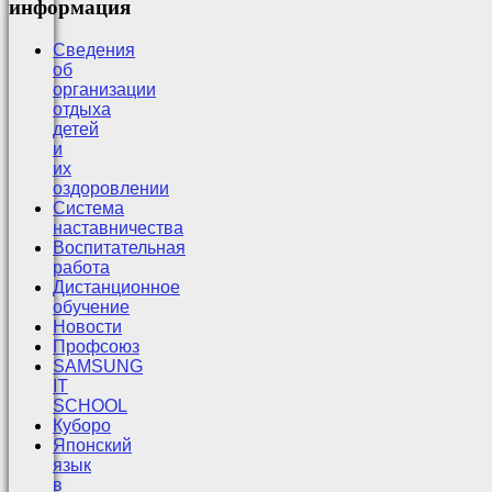
информация
Сведения
об
организации
отдыха
детей
и
их
оздоровлении
Система
наставничества
Воспитательная
работа
Дистанционное
обучение
Новости
Профсоюз
SAMSUNG
IT
SCHOOL
Куборо
Японский
язык
в