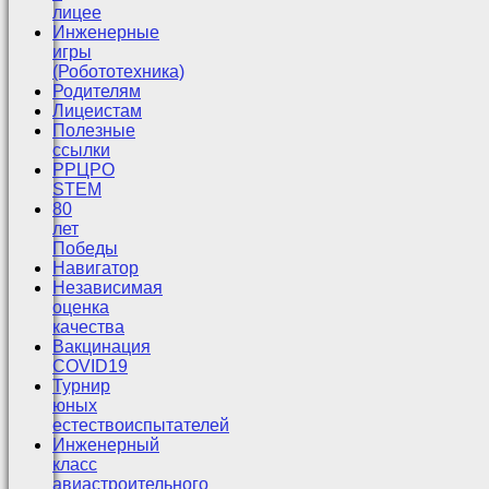
лицее
Инженерные
игры
(Робототехника)
Родителям
Лицеистам
Полезные
ссылки
РРЦРО
STEM
80
лет
Победы
Навигатор
Независимая
оценка
качества
Вакцинация
COVID19
Турнир
юных
естествоиспытателей
Инженерный
класс
авиастроительного