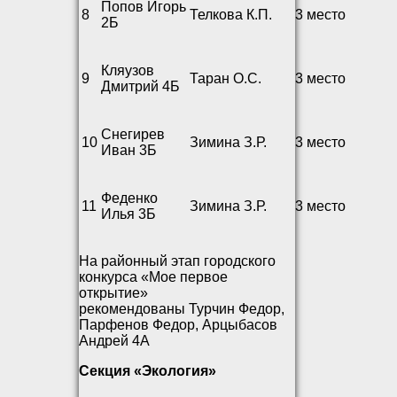
Попов Игорь
8
Телкова К.П.
3 место
2Б
Кляузов
9
Таран О.С.
3 место
Дмитрий 4Б
Снегирев
10
Зимина З.Р.
3 место
Иван 3Б
Феденко
11
Зимина З.Р.
3 место
Илья 3Б
На районный этап городского
конкурса «Мое первое
открытие»
рекомендованы Турчин Федор,
Парфенов Федор, Арцыбасов
Андрей 4А
Секция «Экология»