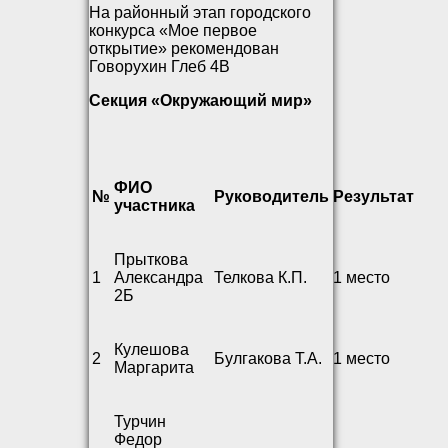
На районный этап городского
конкурса «Мое первое
открытие» рекомендован
Говорухин Глеб 4В
Секция «Окружающий мир»
ФИО
№
Руководитель
Результат
участника
Прыткова
1
Александра
Телкова К.П.
1 место
2Б
Кулешова
2
Булгакова Т.А.
1 место
Маргарита
Турчин
Федор