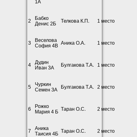
1А
Бабко
2
Телкова К.П.
1 место
Денис 2Б
Веселова
3
Аника О.А.
1 место
София 4В
Дудин
4
Булгакова Т.А.
1 место
Иван 3А
Чуркин
5
Булгакова Т.А.
2 место
Семен 3А
Рожко
6
Таран О.С.
2 место
Мария 4 Б
Аника
7
Таран О.С.
2 место
Таисия 4Б