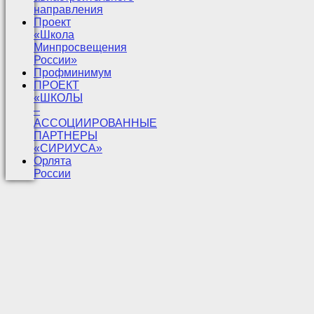
направления
Проект
«Школа
Минпросвещения
России»
Профминимум
ПРОЕКТ
«ШКОЛЫ
–
АССОЦИИРОВАННЫЕ
ПАРТНЕРЫ
«СИРИУСА»
Орлята
России