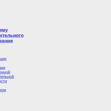
мму
ительного
вания
ция
ции
онной
тельной
ости
ном