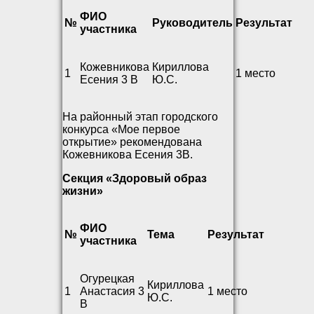
ФИО
№
Руководитель
Результат
участника
Кожевникова
Кириллова
1
1 место
Есения 3 В
Ю.С.
На районный этап городского
конкурса «Мое первое
открытие» рекомендована
Кожевникова Есения 3В.
Секция «Здоровый образ
жизни»
ФИО
№
Тема
Результат
участника
Огурецкая
Кириллова
1
Анастасия 3
1 место
Ю.С.
В