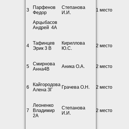
Парфенов
Степанова
3
1 место
Федор
И.И.
Арцыбасов
Андрей 4А
Тафинцев
Кириллова
4
2 место
Эрик 3 В
Ю.С.
Смирнова
5
Аника О.А.
2 место
Анна4В
Кайгородова
6
Грачева О.Н.
2 место
Алена 3Г
Леоненко
Степанова
7
Владимир
2 место
И.И.
2А