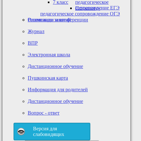
7 класс
педагогическое
сопровождение ЕГЭ
Психолого-
педагогическое сопровождение ОГЭ
Олимпиады и конференции
Расписание занятий
Журнал
ВПР
Электронная школа
Дистанционное обучение
Пушкинская карта
Информация для родителей
Дистанционное обучение
Вопрос - ответ
Версия для
слабовидящих