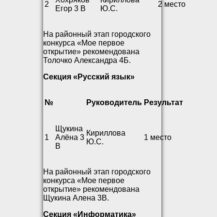
2
2 место
Егор 3 В
Ю.С.
На районный этап городского
конкурса «Мое первое
открытие» рекомендована
Толочко Александра 4Б.
Секция «Русский язык»
№
Руководитель
Результат
Щукина
Кириллова
1
Алёна 3
1 место
Ю.С.
В
На районный этап городского
конкурса «Мое первое
открытие» рекомендована
Щукина Алена 3В.
Секция «Информатика»