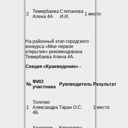
Темирбаева
Степанова
2
1 место
Алена 4А
И.И.
На районный этап городского
конкурса «Мое первое
открытие» рекомендована
Темирбаева Алена 4А.
Секция «Краеведение» -
ФИО
№
Руководитель
Результат
участника
Толочко
1
Александра
Таран О.С.
1 место
4Б
Хохряков
Кириллова