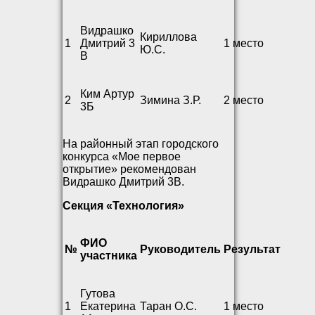
Видрашко
Кириллова
1
Дмитрий 3
1 место
Ю.С.
В
Ким Артур
2
Зимина З.Р.
2 место
3Б
На районный этап городского
конкурса «Мое первое
открытие» рекомендован
Видрашко Дмитрий 3В.
Секция «Технология»
ФИО
№
Руководитель
Результат
участника
Гутова
1
Екатерина
Таран О.С.
1 место