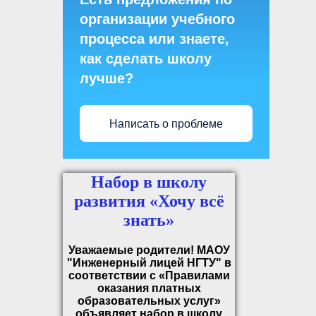
организации учебного
процесса или знаете,
как сделать школу
лучше?
Написать о проблеме
Набор в школу
развития «Хочу всё
знать»
Уважаемые родители!
МАОУ
"Инженерный лицей НГТУ" в
соответствии с «Правилами
оказания платных
образовательных услуг»
объявляет набор в школу