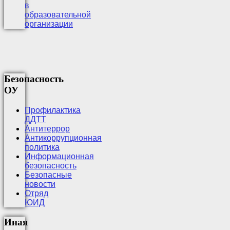
в
образовательной
организации
Безопасность
ОУ
Профилактика
ДДТТ
Антитеррор
Антикоррупционная
политика
Информационная
безопасность
Безопасные
новости
Отряд
ЮИД
Иная