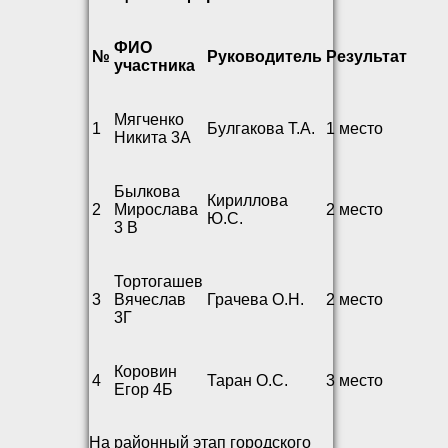
ФИО
№
Руководитель
Результат
участника
Мягченко
1
Булгакова Т.А.
1 место
Никита 3А
Былкова
Кириллова
2
Мирослава
2 место
Ю.С.
3 В
Тортогашев
3
Вячеслав
Грачева О.Н.
2 место
3Г
Коровин
4
Таран О.С.
3 место
Егор 4Б
На районный этап городского