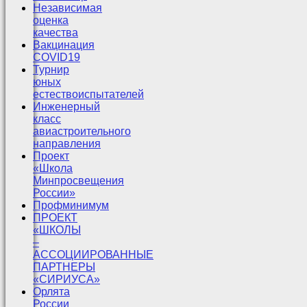
Независимая
оценка
качества
Вакцинация
COVID19
Турнир
юных
естествоиспытателей
Инженерный
класс
авиастроительного
направления
Проект
«Школа
Минпросвещения
России»
Профминимум
ПРОЕКТ
«ШКОЛЫ
–
АССОЦИИРОВАННЫЕ
ПАРТНЕРЫ
«СИРИУСА»
Орлята
России