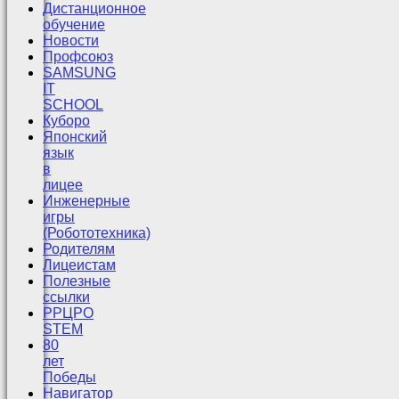
Дистанционное
обучение
Новости
Профсоюз
SAMSUNG
IT
SCHOOL
Куборо
Японский
язык
в
лицее
Инженерные
игры
(Робототехника)
Родителям
Лицеистам
Полезные
ссылки
РРЦРО
STEM
80
лет
Победы
Навигатор