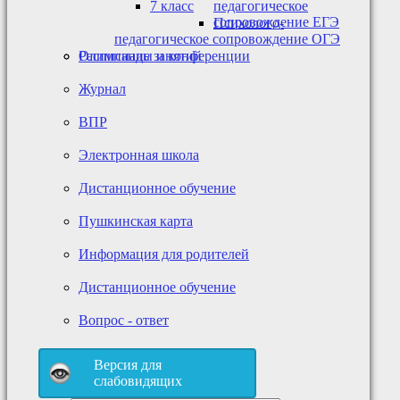
7 класс
педагогическое
сопровождение ЕГЭ
Психолого-
педагогическое сопровождение ОГЭ
Олимпиады и конференции
Расписание занятий
Журнал
ВПР
Электронная школа
Дистанционное обучение
Пушкинская карта
Информация для родителей
Дистанционное обучение
Вопрос - ответ
Версия для
слабовидящих