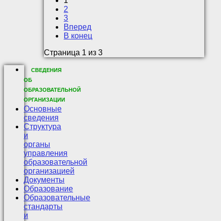
1
2
3
Вперед
В конец
Страница 1 из 3
СВЕДЕНИЯ
ОБ
ОБРАЗОВАТЕЛЬНОЙ
ОРГАНИЗАЦИИ
Основные
сведения
Структура
и
органы
управления
образовательной
организацией
Документы
Образование
Образовательные
стандарты
и