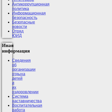
Антикоррупционная
политика
Информационная
безопасность
Безопасные
новости
Отряд
ЮИД
Иная
информация
Сведения
об
организации
отдыха
детей
и
их
оздоровлении
Система
наставничества
Воспитательная
работа