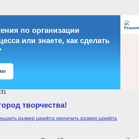
Решаем
ения по организации
есса или знаете, как сделать
?
еме
:31
город творчества!
ньшить размер шрифта
увеличить размер шрифта