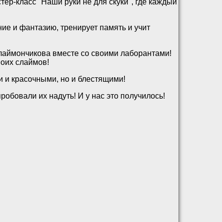
ер-класс "Наши руки не для скуки", где каждый
е и фантазию, тренирует память и учит
Слаймончикова вместе со своими лаборантами!
воих слаймов!
и и красочными, но и блестящими!
обовали их надуть! И у нас это получилось!