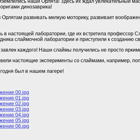
землились наши Орлята! Здесь их ждал увлекательный маст
 оригами динозаврика!
Орлятам развивать мелкую моторику, развивает воображени
ь в настоящей лаборатории, где их встретила профессор 
удника слаймочной лаборатории и приступили к созданию с
 завлек каждого! Наши слаймы получились не просто ярким
вели настоящие эксперименты со слаймами, например, попр
егодня был в нашем лагере!