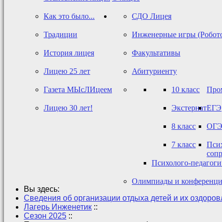
Как это было...
СДО Лицея
Традиции
Инженерные игры (Робот
История лицея
Факультативы
Лицею 25 лет
Абитуриенту
Газета МЫсЛИцеем
10 класс
Про
Лицею 30 лет!
Экстернат
ЕГЭ
8 класс
ОГ
7 класс
Псих
соп
Психолого-педагог
Олимпиады и конференц
Вы здесь:
Сведения об организации отдыха детей и их оздоро
Лагерь Инженетик
::
Сезон 2025
::