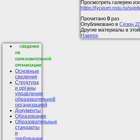
Просмотреть галерею из
https://lyceum.nstu.ru/sv
Прочитано
0
раз
Опубликовано в
Сезон 2
Другие материалы в этой
Наверх
СВЕДЕНИЯ
ОБ
ОБРАЗОВАТЕЛЬНОЙ
ОРГАНИЗАЦИИ
Основные
сведения
Структура
и органы
управления
образовательной
организацией
Документы
Образование
Образовательные
стандарты
и
требования