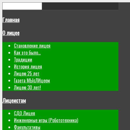
Главная
О лицее
Становление лицея
Как это было...
Традиции
История лицея
Лицею 25 лет
Газета МЫсЛИцеем
Лицею 30 лет!
Лицеистам
СДО Лицея
Инженерные игры (Робототехника)
Факультативы