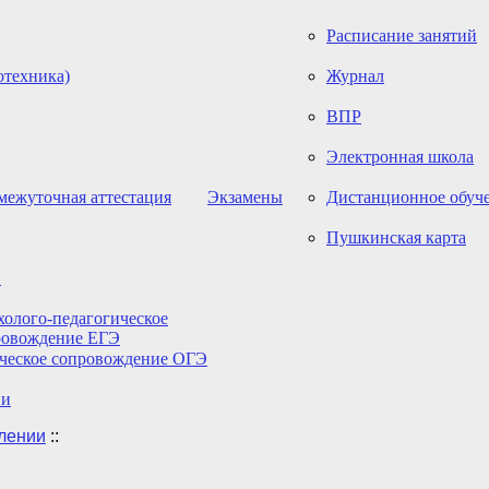
Расписание занятий
отехника)
Журнал
ВПР
Электронная школа
межуточная аттестация
Экзамены
Дистанционное обуч
Пушкинская карта
Э
олого-педагогическое
ровождение ЕГЭ
ическое сопровождение ОГЭ
ии
влении
::