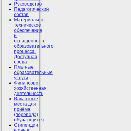
Руководство
Педагогический
состав
Материально-
техническое
обеспечение
и
оснащенность
образовательного
процесса.
Доступная
среда
Платные
образовательные
услуги
Финансово-
хозяйственная
деятельность
Вакантные
места для
приёма
(перевода)
обучающихся
Стипендии
и иные