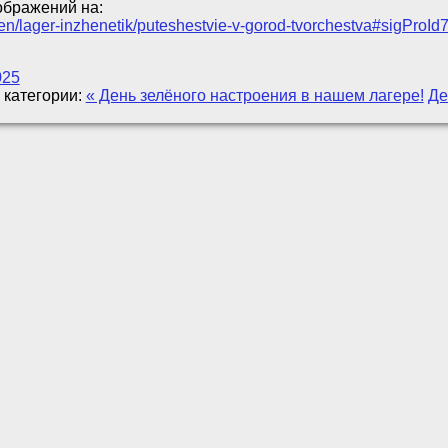
ображений на:
eden/lager-inzhenetik/puteshestvie-v-gorod-tvorchestva#sigPro
025
 категории:
« День зелёного настроения в нашем лагере!
Де