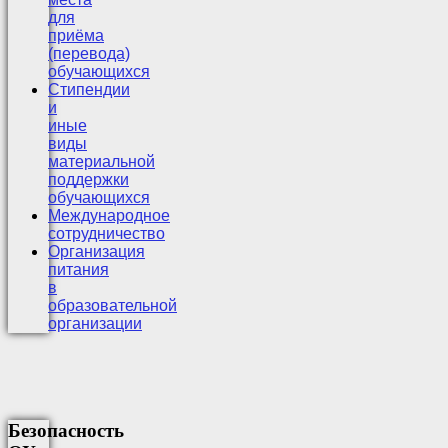
для
приёма
(перевода)
обучающихся
Стипендии
и
иные
виды
материальной
поддержки
обучающихся
Международное
сотрудничество
Организация
питания
в
образовательной
организации
Безопасность