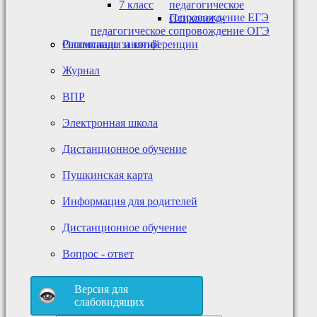
7 класс
педагогическое
сопровождение ЕГЭ
Психолого-
педагогическое сопровождение ОГЭ
Олимпиады и конференции
Расписание занятий
Журнал
ВПР
Электронная школа
Дистанционное обучение
Пушкинская карта
Информация для родителей
Дистанционное обучение
Вопрос - ответ
Версия для
слабовидящих