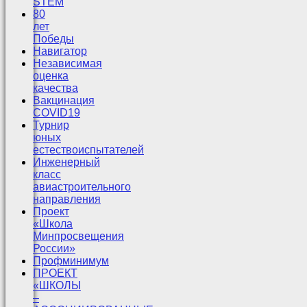
STEM
80
лет
Победы
Навигатор
Независимая
оценка
качества
Вакцинация
COVID19
Турнир
юных
естествоиспытателей
Инженерный
класс
авиастроительного
направления
Проект
«Школа
Минпросвещения
России»
Профминимум
ПРОЕКТ
«ШКОЛЫ
–