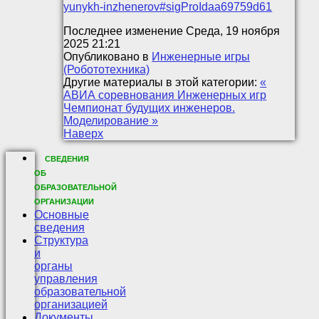
yunykh-inzhenerov#sigProIdaa69759d61
Последнее изменение Среда, 19 ноября
2025 21:21
Опубликовано в
Инженерные игры
(Робототехника)
Другие материалы в этой категории:
«
АВИА соревнования Инженерных игр
Чемпионат будущих инженеров.
Моделирование »
Наверх
СВЕДЕНИЯ
ОБ
ОБРАЗОВАТЕЛЬНОЙ
ОРГАНИЗАЦИИ
Основные
сведения
Структура
и
органы
управления
образовательной
организацией
Документы