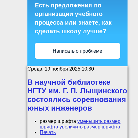
Есть предложения по
организации учебного
процесса или знаете, как
сделать школу лучше?
Написать о проблеме
Среда, 19 ноября 2025 10:30
В научной библиотеке
НГТУ им. Г. П. Лыщинского
состоялись соревнования
юных инженеров
размер шрифта
уменьшить размер
шрифта
увеличить размер шрифта
Печать