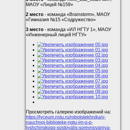
МАОУ «Лицей №159»
2 место
- команда «Brainstorm», МАОУ
«Гимназия №15 «Содружество»
3 место
- команда «ИЛ НГТУ 1», МАОУ
«Инженерный лицей НГТУ»
Просмотреть галерею изображений на:
https://lyceum.nstu.ru/robototekhnika/v-
nauchnoj-biblioteke-ngtu-im-g-p-
lyshchinskogo-sostoyalis-sorevnovaniya-