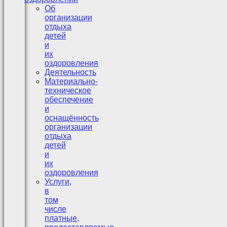
Об
организации
отдыха
детей
и
их
оздоровления
Деятельность
Материально-
техническое
обеспечение
и
оснащённость
организации
отдыха
детей
и
их
оздоровления
Услуги,
в
том
числе
платные,