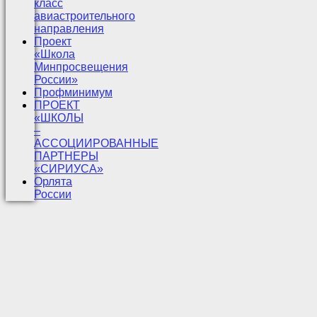
класс
авиастроительного
направления
Проект
«Школа
Минпросвещения
России»
Профминимум
ПРОЕКТ
«ШКОЛЫ
–
АССОЦИИРОВАННЫЕ
ПАРТНЕРЫ
«СИРИУСА»
Орлята
России