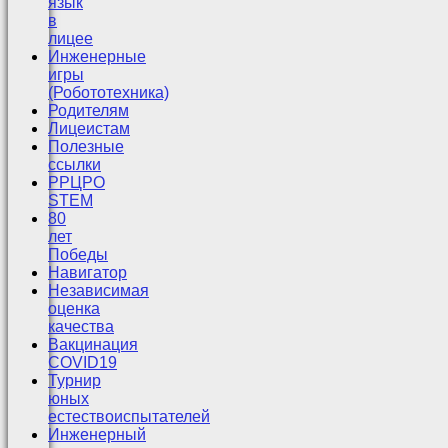
язык
в
лицее
Инженерные
игры
(Робототехника)
Родителям
Лицеистам
Полезные
ссылки
РРЦРО
STEM
80
лет
Победы
Навигатор
Независимая
оценка
качества
Вакцинация
COVID19
Турнир
юных
естествоиспытателей
Инженерный