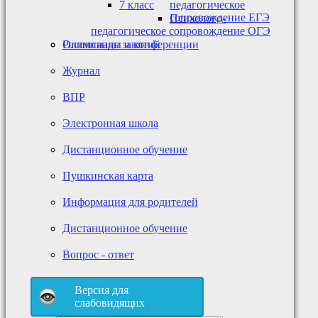
7 класс
педагогическое
сопровождение ЕГЭ
Психолого-
педагогическое сопровождение ОГЭ
Олимпиады и конференции
Расписание занятий
Журнал
ВПР
Электронная школа
Дистанционное обучение
Пушкинская карта
Информация для родителей
Дистанционное обучение
Вопрос - ответ
Версия для
слабовидящих