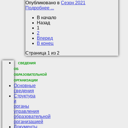
Опубликовано в
Сезон 2021
Подробнее ...
В начало
Назад
1
2
Вперед
В конец
Страница 1 из 2
СВЕДЕНИЯ
ОБ
ОБРАЗОВАТЕЛЬНОЙ
ОРГАНИЗАЦИИ
Основные
сведения
Структура
и
органы
управления
образовательной
организацией
Документы