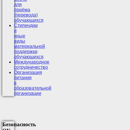
для
приёма
(перевода)
обучающихся
Стипендии
и
иные
виды
материальной
поддержки
обучающихся
Международное
сотрудничество
Организация
питания
в
образовательной
организации
Безопасность