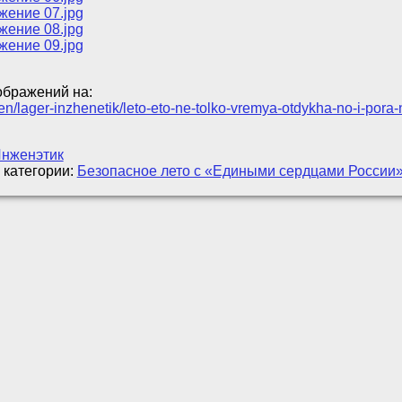
ображений на:
den/lager-inzhenetik/leto-eto-ne-tolko-vremya-otdykha-no-i-pora
Инженэтик
 категории:
Безопасное лето с «Едиными сердцами России»: