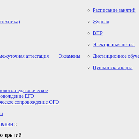
Расписание занятий
отехника)
Журнал
ВПР
Электронная школа
межуточная аттестация
Экзамены
Дистанционное обуч
Пушкинская карта
Э
олого-педагогическое
ровождение ЕГЭ
ическое сопровождение ОГЭ
ии
влении
::
 открытий!