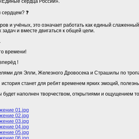
«Единые сердца России».
м сердцем? ❓
ров и учёных, это означает работать как единый слаженный
 задач и вместе двигаться к общей цели.
.
го времени!
вперёд !
телями для Элли, Железного Дровосека и Страшилы по троп
я история станет для ребят временем ярких эмоций, полезн
 будет наполнен творчеством, открытиями и ощущением того