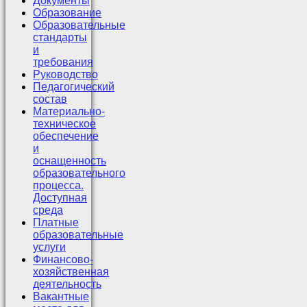
Документы
Образование
Образовательные
стандарты
и
требования
Руководство
Педагогический
состав
Материально-
техническое
обеспечение
и
оснащенность
образовательного
процесса.
Доступная
среда
Платные
образовательные
услуги
Финансово-
хозяйственная
деятельность
Вакантные