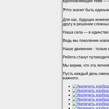
вдохновляющей теме — 
❓Что значит быть едины
Для нас, будущих инжене
другу в решении сложных
Наша сила — в единстве
️Ведь мы поколение ново
Наше движение - только 
Ребята станут путеводи
Мы верим, что эта летня
Пусть каждый день смены
важного.