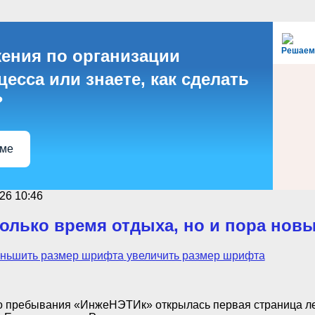
Решаем
ения по организации
есса или знаете, как сделать
?
еме
26 10:46
только время отдыха, но и пора нов
ньшить размер шрифта
увеличить размер шрифта
о пребывания «ИнжеНЭТИк» открылась первая страница ле