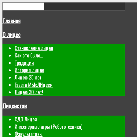
Главная
О лицее
Становление лицея
Как это было...
Традиции
История лицея
Лицею 25 лет
Газета МЫсЛИцеем
Лицею 30 лет!
Лицеистам
СДО Лицея
Инженерные игры (Робототехника)
Факультативы