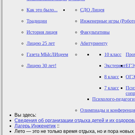
Как это было...
СДО Лицея
Традиции
Инженерные игры (Робот
История лицея
Факультативы
Лицею 25 лет
Абитуриенту
Газета МЫсЛИцеем
10 класс
Про
Лицею 30 лет!
Экстернат
ЕГЭ
8 класс
ОГ
7 класс
Псих
соп
Психолого-педагог
Олимпиады и конференц
Вы здесь:
Сведения об организации отдыха детей и их оздоро
Лагерь Инженетик
::
Лето — это не только время отдыха, но и пора новых