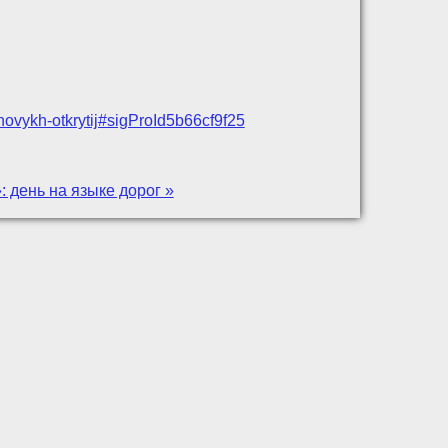
-novykh-otkrytij#sigProId5b66cf9f25
 день на языке дорог »