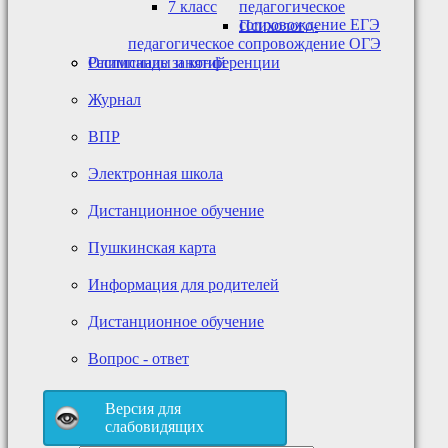
7 класс
педагогическое
сопровождение ЕГЭ
Психолого-
педагогическое сопровождение ОГЭ
Олимпиады и конференции
Расписание занятий
Журнал
ВПР
Электронная школа
Дистанционное обучение
Пушкинская карта
Информация для родителей
Дистанционное обучение
Вопрос - ответ
Версия для
слабовидящих