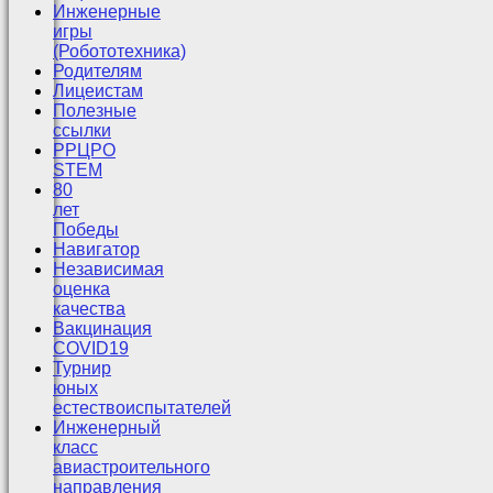
Инженерные
игры
(Робототехника)
Родителям
Лицеистам
Полезные
ссылки
РРЦРО
STEM
80
лет
Победы
Навигатор
Независимая
оценка
качества
Вакцинация
COVID19
Турнир
юных
естествоиспытателей
Инженерный
класс
авиастроительного
направления