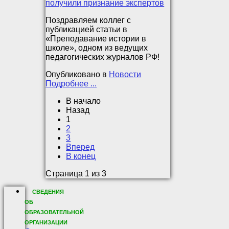
Поздравляем коллег с
публикацией статьи в
«Преподавание истории в
школе», одном из ведущих
педагогических журналов РФ!
Опубликовано в
Новости
Подробнее ...
В начало
Назад
1
2
3
Вперед
В конец
Страница 1 из 3
СВЕДЕНИЯ
ОБ
ОБРАЗОВАТЕЛЬНОЙ
ОРГАНИЗАЦИИ