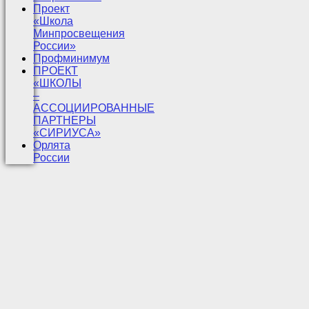
Проект
«Школа
Минпросвещения
России»
Профминимум
ПРОЕКТ
«ШКОЛЫ
–
АССОЦИИРОВАННЫЕ
ПАРТНЕРЫ
«СИРИУСА»
Орлята
России