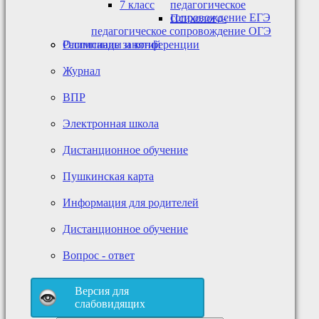
7 класс
педагогическое
сопровождение ЕГЭ
Психолого-
педагогическое сопровождение ОГЭ
Олимпиады и конференции
Расписание занятий
Журнал
ВПР
Электронная школа
Дистанционное обучение
Пушкинская карта
Информация для родителей
Дистанционное обучение
Вопрос - ответ
Версия для
слабовидящих