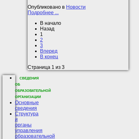
Опубликовано в
Новости
Подробнее ...
В начало
Назад
1
2
3
Вперед
В конец
Страница 1 из 3
СВЕДЕНИЯ
ОБ
ОБРАЗОВАТЕЛЬНОЙ
ОРГАНИЗАЦИИ
Основные
сведения
Структура
и
органы
управления
образовательной