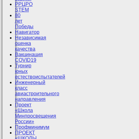
РРЦРО
STEM
80
лет
Победы
Навигатор
Независимая
оценка
качества
Вакцинация
COVID19
Турнир
юных
естествоиспытателей
Инженерный
класс
авиастроительного
направления
Проект
«Школа
Минпросвещения
России»
Профминимум
ПРОЕКТ
«ШКОЛЫ