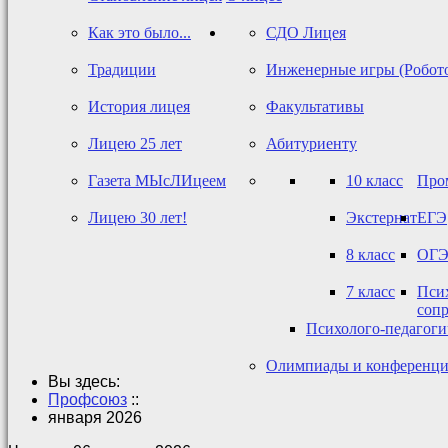
Как это было...
СДО Лицея
Традиции
Инженерные игры (Робот
История лицея
Факультативы
Лицею 25 лет
Абитуриенту
Газета МЫсЛИцеем
10 класс
Про
Лицею 30 лет!
Экстернат
ЕГЭ
8 класс
ОГ
7 класс
Псих
соп
Психолого-педагог
Олимпиады и конференц
Вы здесь:
Профсоюз
::
января 2026