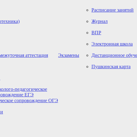
Расписание занятий
отехника)
Журнал
ВПР
Электронная школа
межуточная аттестация
Экзамены
Дистанционное обуч
Пушкинская карта
Э
олого-педагогическое
ровождение ЕГЭ
ическое сопровождение ОГЭ
ии