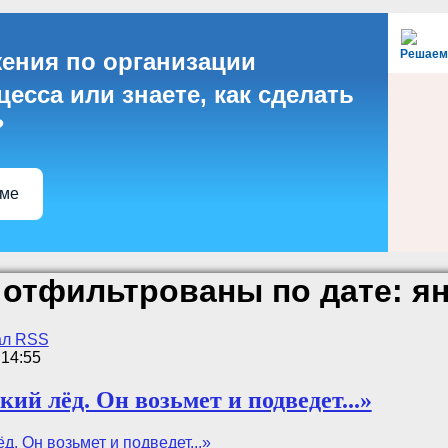
Решаем
ения по организации
есса или знаете, как сделать
?
еме
отфильтрованы по дате: ян
ал RSS
 14:55
нкий лёд. Он возьмет и подведет...»