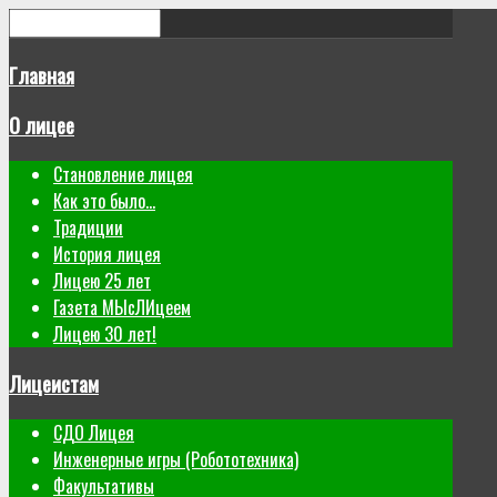
Главная
О лицее
Становление лицея
Как это было...
Традиции
История лицея
Лицею 25 лет
Газета МЫсЛИцеем
Лицею 30 лет!
Лицеистам
СДО Лицея
Инженерные игры (Робототехника)
Факультативы