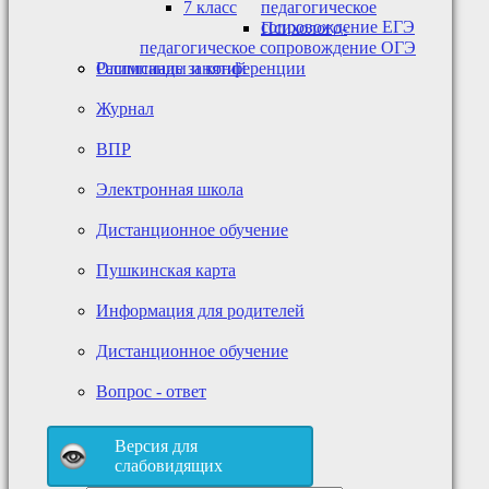
7 класс
педагогическое
сопровождение ЕГЭ
Психолого-
педагогическое сопровождение ОГЭ
Олимпиады и конференции
Расписание занятий
Журнал
ВПР
Электронная школа
Дистанционное обучение
Пушкинская карта
Информация для родителей
Дистанционное обучение
Вопрос - ответ
Версия для
слабовидящих