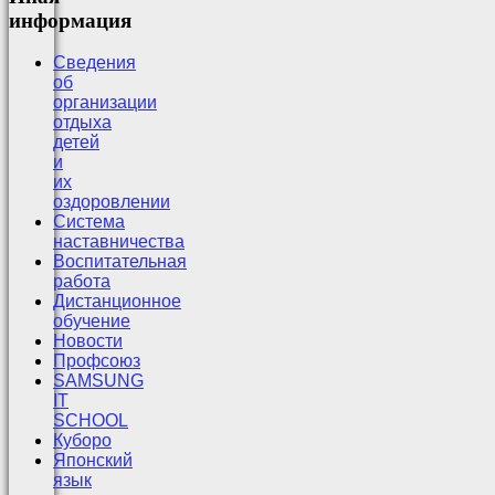
информация
Сведения
об
организации
отдыха
детей
и
их
оздоровлении
Система
наставничества
Воспитательная
работа
Дистанционное
обучение
Новости
Профсоюз
SAMSUNG
IT
SCHOOL
Куборо
Японский
язык