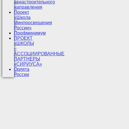
авиастроительного
направления
Проект
«Школа
Минпросвещения
России»
Профминимум
ПРОЕКТ
«ШКОЛЫ
–
АССОЦИИРОВАННЫЕ
ПАРТНЕРЫ
«СИРИУСА»
Орлята
России