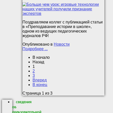
Поздравляем коллег с публикацией статьи
в «Преподавание истории в школе»,
одном из ведущих педагогических
журналов РФ!
Опубликовано в
Новости
Подробнее ...
В начало
Назад
1
2
3
Вперед
В конец
Страница 1 из 3
СВЕДЕНИЯ
ОБ
ОБРАЗОВАТЕЛЬНОЙ