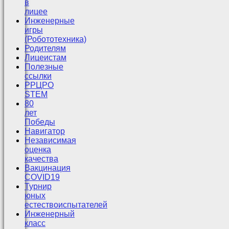
в
лицее
Инженерные
игры
(Робототехника)
Родителям
Лицеистам
Полезные
ссылки
РРЦРО
STEM
80
лет
Победы
Навигатор
Независимая
оценка
качества
Вакцинация
COVID19
Турнир
юных
естествоиспытателей
Инженерный
класс